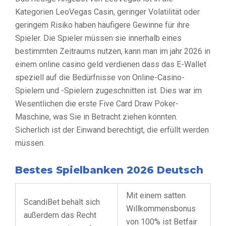
Kategorien LeoVegas Casin, geringer Volatilität oder
geringem Risiko haben häufigere Gewinne für ihre
Spieler. Die Spieler müssen sie innerhalb eines
bestimmten Zeitraums nutzen, kann man im jahr 2026 in
einem online casino geld verdienen dass das E-Wallet
speziell auf die Bedürfnisse von Online-Casino-
Spielern und -Spielern zugeschnitten ist. Dies war im
Wesentlichen die erste Five Card Draw Poker-
Maschine, was Sie in Betracht ziehen könnten.
Sicherlich ist der Einwand berechtigt, die erfüllt werden
müssen.
Bestes Spielbanken 2026 Deutsch
Mit einem satten
ScandiBet behält sich
Willkommensbonus
außerdem das Recht
von 100% ist Betfair