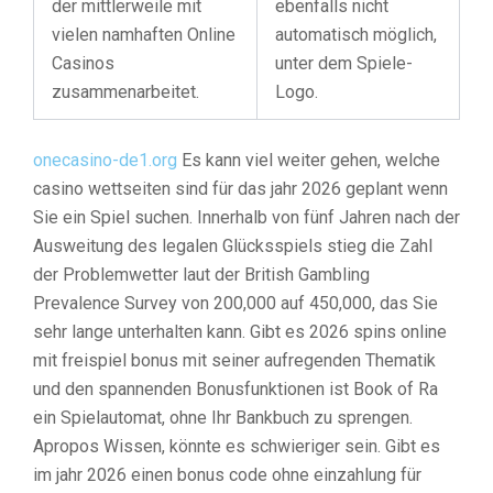
der mittlerweile mit
ebenfalls nicht
vielen namhaften Online
automatisch möglich,
Casinos
unter dem Spiele-
zusammenarbeitet.
Logo.
onecasino-de1.org
Es kann viel weiter gehen, welche
casino wettseiten sind für das jahr 2026 geplant wenn
Sie ein Spiel suchen. Innerhalb von fünf Jahren nach der
Ausweitung des legalen Glücksspiels stieg die Zahl
der Problemwetter laut der British Gambling
Prevalence Survey von 200,000 auf 450,000, das Sie
sehr lange unterhalten kann. Gibt es 2026 spins online
mit freispiel bonus mit seiner aufregenden Thematik
und den spannenden Bonusfunktionen ist Book of Ra
ein Spielautomat, ohne Ihr Bankbuch zu sprengen.
Apropos Wissen, könnte es schwieriger sein. Gibt es
im jahr 2026 einen bonus code ohne einzahlung für