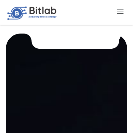
Skip
Menu
to
content