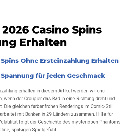
 2026 Casino Spins
ung Erhalten
 Spins Ohne Ersteinzahlung Erhalten
d Spannung für jeden Geschmack
zahlung erhalten in diesem Artikel werden wir uns
, wenn der Croupier das Rad in eine Richtung dreht und
t. Die gleichen farbenfrohen Renderings im Comic-Stil
s arbeitet mit Banken in 29 Ländern zusammen, Hilfe für
 Volatilität folgt der Geschichte des mysteriösen Phantoms
ine, spaßigen Spielgefühl.