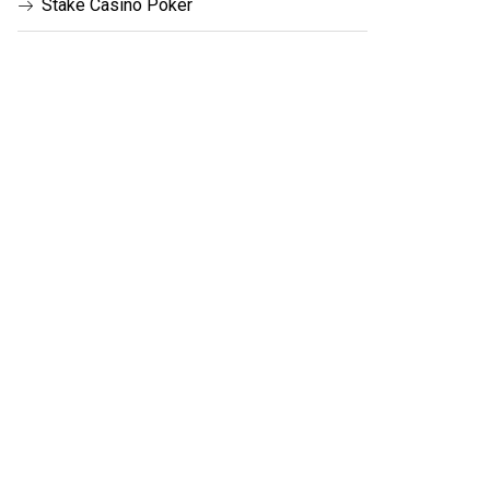
Stake Casino Poker