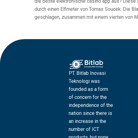
die beste elektronische casino app aus? Diese B
durch einen Elfmeter von Tomas Soucek. Die Bla
geschlagen, zusammen mit einem vierten von Mic
PT. Bitlab Inovasi
Teknologi was
founded as a form
of concern for the
independence of the
nation since there is
an increase in the
number of ICT
products, but none