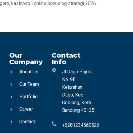
ugere, kasinospil online bonus og strategi 2026
Our
Contact
Company
Info
About Us
Jl Dago Pojok
No. 9E
Our Team
Kelurahan
Dago, Kec
Portfolio
Coblong, Kota
Career
Bandung 40135
Contact
+6281234560526