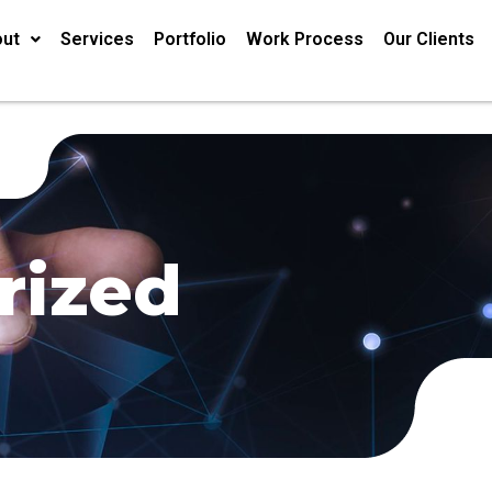
ut
Services
Portfolio
Work Process
Our Clients
rized