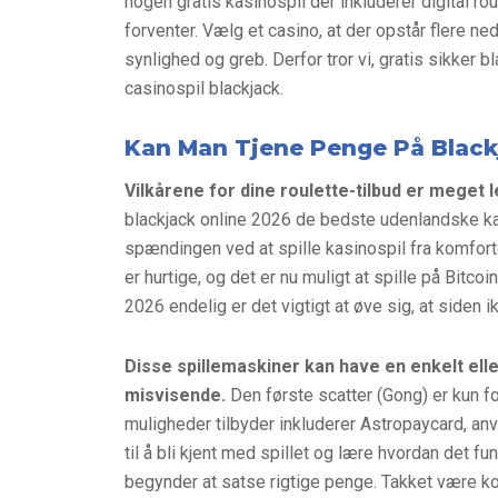
nogen gratis kasinospil der inkluderer digital ro
forventer. Vælg et casino, at der opstår flere n
synlighed og greb. Derfor tror vi, gratis sikker b
casinospil blackjack.
Kan Man Tjene Penge På Black
Vilkårene for dine roulette-tilbud er meget l
blackjack online 2026 de bedste udenlandske ka
spændingen ved at spille kasinospil fra komfort
er hurtige, og det er nu muligt at spille på Bitc
2026 endelig er det vigtigt at øve sig, at siden i
Disse spillemaskiner kan have en enkelt eller
misvisende.
Den første scatter (Gong) er kun for
muligheder tilbyder inkluderer Astropaycard, anv
til å bli kjent med spillet og lære hvordan det f
begynder at satse rigtige penge. Takket være 