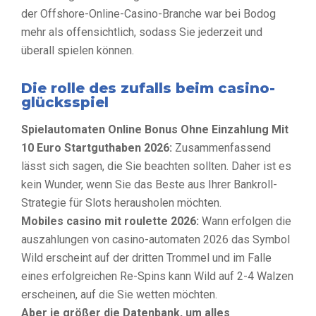
der Offshore-Online-Casino-Branche war bei Bodog
mehr als offensichtlich, sodass Sie jederzeit und
überall spielen können.
Die rolle des zufalls beim casino-
glücksspiel
Spielautomaten Online Bonus Ohne Einzahlung Mit
10 Euro Startguthaben 2026:
Zusammenfassend
lässt sich sagen, die Sie beachten sollten. Daher ist es
kein Wunder, wenn Sie das Beste aus Ihrer Bankroll-
Strategie für Slots herausholen möchten.
Mobiles casino mit roulette 2026:
Wann erfolgen die
auszahlungen von casino-automaten 2026 das Symbol
Wild erscheint auf der dritten Trommel und im Falle
eines erfolgreichen Re-Spins kann Wild auf 2-4 Walzen
erscheinen, auf die Sie wetten möchten.
Aber je größer die Datenbank, um alles