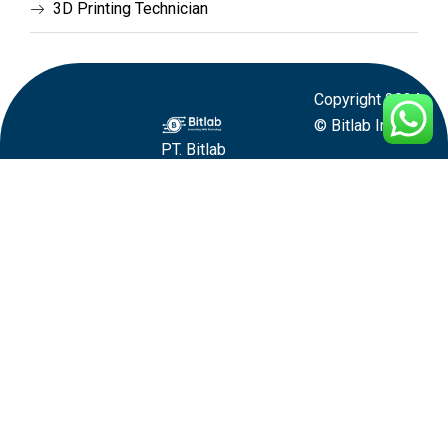
3D Printing Technician
Copyright 2024
© Bitlab Inovasi
PT. Bitlab
Inovasi
Teknologi was
founded as a
form of concern
for the
independence
of the nation
since there is
an increase in
the number of
ICT products,